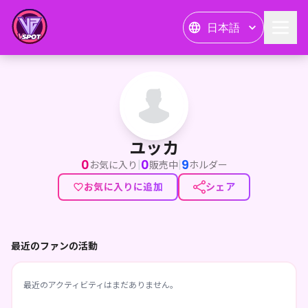
日本語
ユッカ
ユッカ
0
0
9
|
|
お気に入り
販売中
ホルダー
お気に入りに追加
シェア
最近のファンの活動
最近のアクティビティはまだありません。