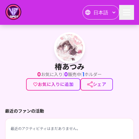
日本語
椿あつみ
椿あつみ
0
0
1
|
|
お気に入り
販売中
ホルダー
お気に入りに追加
シェア
最近のファンの活動
最近のアクティビティはまだありません。