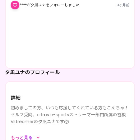
****が夕凪ユナをフォローしました
3ヶ月前
夕凪ユナのプロフィール
詳細
初めましての方、いつも応援してくれている方もこんちゃ！
セルフ受肉、citrus e-sportsストリーマー部門所属の雪狼
Vstreamerの夕凪ユナです🐺
のんびり気ままにVALORANTやLoL、GTAのスト鯖に参加し
もっと見る