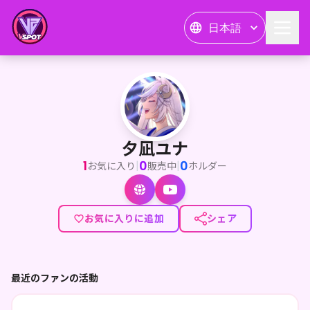
日本語
夕凪ユナ
<p>初めましての方、いつも応援してくれている方もこんちゃ！</p><
夕凪ユナ
1
0
0
|
|
お気に入り
販売中
ホルダー
お気に入りに追加
シェア
最近のファンの活動