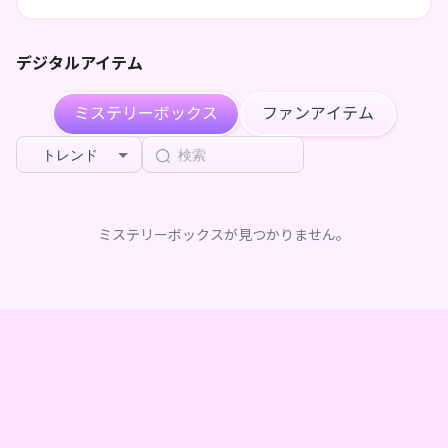
てます。
気が向いたらちらっと遊びに来て、少しでも休んでくれたら
うれしいです。
デジタルアイテム
Twitchで配信中📺
ミステリーボックス
ファンアイテム
月１ペースで歌ってみたをYoutubeに投稿🎤
shorts不定期更新
トレンド
イラストやLive2Dモデリング、動画編集まで全部ひとりで行
ってる？！
私が必要とされるその日まで、日々技術を磨いていきます✨
ミステリーボックスが見つかりません。