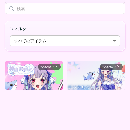
フィルター
すべてのアイテム
神凪まりえる
神凪まりえる
~
2026/12/31
~
2026/12/31
神凪まりえる しゅわしゅわBOX(全10種)
神凪まりえるのしゅわしゅわオリジナルデジタルBOX（全５種）
最低価格
最低価格
購入はこちら
購入はこちら
¥
1,000
¥
1,000