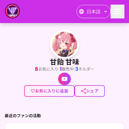
日本語
甘飴 甘味
<p>V大学生 甘飴甘味</p><p>趣味はゲームと読書です</p>
甘飴 甘味
8
1
3
|
|
お気に入り
販売中
ホルダー
お気に入りに追加
シェア
最近のファンの活動