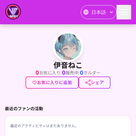
日本語
伊音ねこ
伊音ねこ
0
0
0
|
|
お気に入り
販売中
ホルダー
お気に入りに追加
シェア
最近のファンの活動
最近のアクティビティはまだありません。