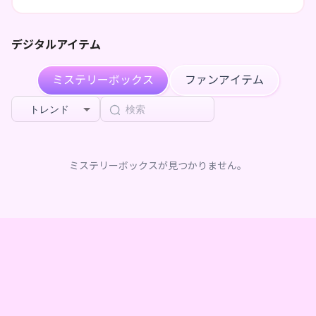
RPGが大好き！
何か作る事に時間を溶かされてる創作大好きです
趣味は絵を描いたり、MMDでおどったり、VRC巡りした
デジタルアイテム
り。
ボイチェン勢なので聞きにくい所もあるかもだけどがんばっ
ミステリーボックス
ファンアイテム
て活動中
応援よろしくお願いします！
トレンド
ミステリーボックスが見つかりません。