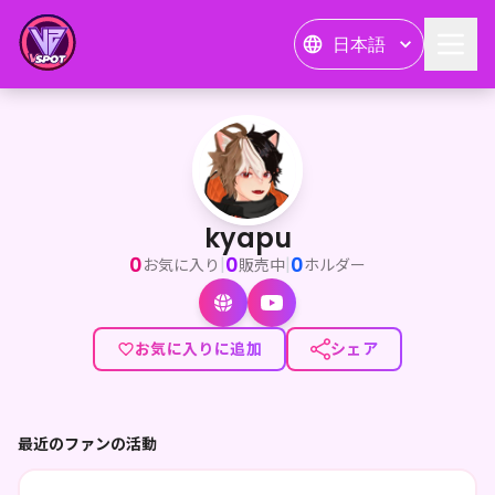
日本語
kyapu
<p>はじめまして。動画制作中心にひっそりYoutubeに生息
kyapu
0
0
0
|
|
お気に入り
販売中
ホルダー
お気に入りに追加
シェア
最近のファンの活動