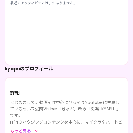
最近のアクティビティはまだありません。
kyapuのプロフィール
詳細
はじめまして。動画制作中心にひっそりYoutubeに生息し
ているセルフ受肉Vtuber「きゃぷ」改め「斑鳴-KYAPU-」
です。
FF14のハウジングコンテンツを中心に、マイクラやハートピ
ア等スローライフ系ゲームから原神等のオープンワールド
もっと見る