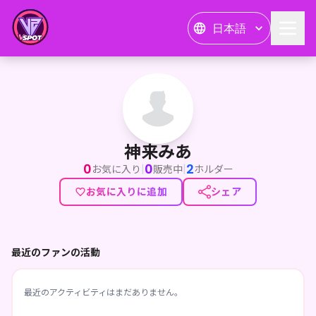
日本語
神来みあ
神来みあ
0
0
2
|
|
お気に入り
販売中
ホルダー
お気に入りに追加
シェア
最近のファンの活動
最近のアクティビティはまだありません。