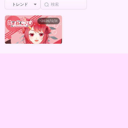
トレンド
あまねんさん
~
2026/12/31
あまねんさんデジタルBOX(全5種)
最低価格
購入はこちら
¥
1,000