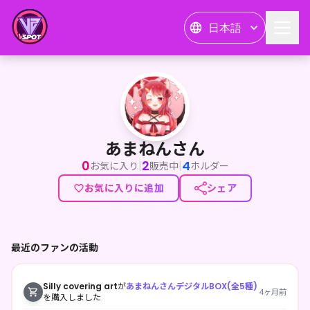
日本語
あまねんさん
あまねんさん
0
2
4
|
|
お気に入り
販売中
ホルダー
お気に入りに追加
シェア
最近のファンの活動
Silly covering art
が
あまねんさんデジタルBOX(全5種)
4ヶ月前
を購入しました