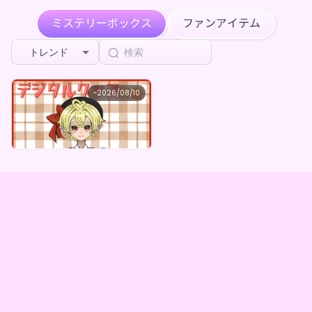
****が大代縫をフォローしました
6日前
ミステリーボックス
ファンアイテム
****が大代縫をフォローしました
1週前
トレンド
Mad asking clothes
が
大代縫 ×Vガスト開店！
を購入し
1週前
ました
大代縫
~
2026/08/10
大代縫 ×Vガスト開店！
****が大代縫のページを共有しました
1週前
最低価格
購入はこちら
¥
1,100
****が大代縫をフォローしました
1週前
****が大代縫をフォローしました
1週前
****が大代縫をフォローしました
1週前
****が大代縫をフォローしました
1週前
****が大代縫をフォローしました
1週前