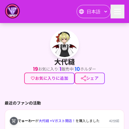
日本語
大代縫
大代縫
19
1
10
|
|
お気に入り
販売中
ホルダー
お気に入りに追加
シェア
最近のファンの活動
でゅーわー
が
大代縫 ×Vガスト開店！
を購入しました
42分前