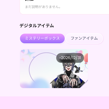
まだ説明がありません。
デジタルアイテム
ミステリーボックス
ファンアイテム
海凪幽良
~
2026/12/31
海凪幽良 Latimeria TreasureBOX 𓈒𓂂𓏸ᗦ↞◃
価格
購入はこちら
¥
1,000