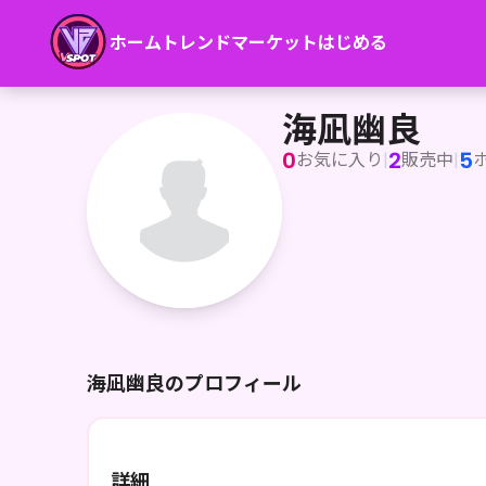
ホーム
トレンド
マーケット
はじめる
海凪幽良
海凪幽良
0
2
5
お気に入り
|
販売中
|
海凪幽良のプロフィール
詳細