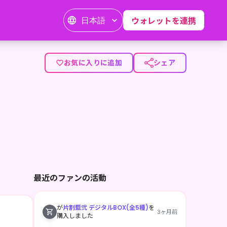
日本語
ウォレットを連携
お気に入りに追加
シェア
最近のファンの活動
が
片割藍弐 デジタルBOX(全5種)
を
3ヶ月前
購入しました