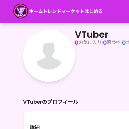
ホーム
トレンド
マーケット
はじめる
VTuber
VTuber
0
0
0
お気に入り
|
販売中
|
VTuberのプロフィール
詳細