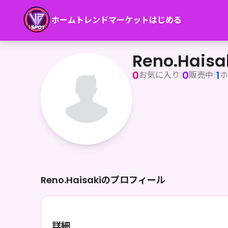
ホーム
トレンド
マーケット
はじめる
Reno.Haisaki
Reno.Haisa
0
0
1
お気に入り
|
販売中
|
ホ
Reno.Haisakiのプロフィール
詳細