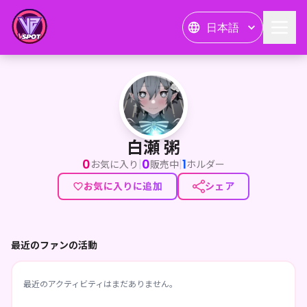
日本語
白瀬 粥
白瀬 粥
0
0
1
|
|
お気に入り
販売中
ホルダー
お気に入りに追加
シェア
最近のファンの活動
最近のアクティビティはまだありません。