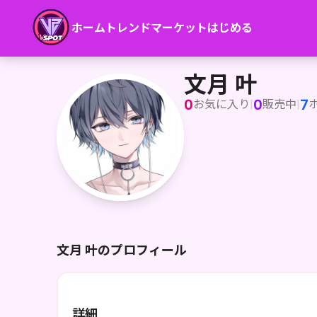
ホーム
トレンド
マーケット
はじめる
文月 叶
文月 叶
0
0
7
お気に入り
|
販売中
|
文月 叶のプロフィール
詳細