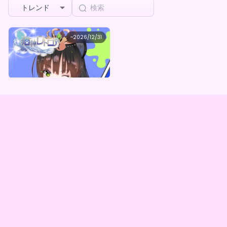
トレンド
猫神レトロ
~
2026/12/31
猫神レトロ 限定デジタルコレクション（全５種）
最低価格
購入はこちら
¥
1,000