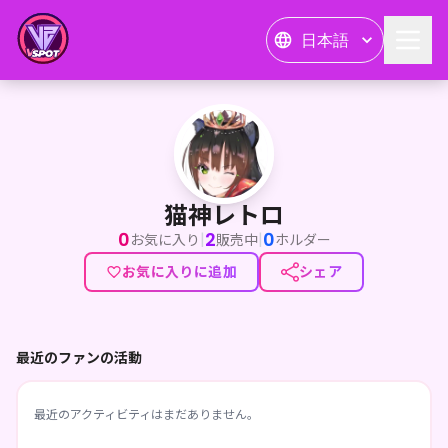
日本語
猫神レトロ
猫神レトロ
0
2
0
|
|
お気に入り
販売中
ホルダー
お気に入りに追加
シェア
最近のファンの活動
最近のアクティビティはまだありません。