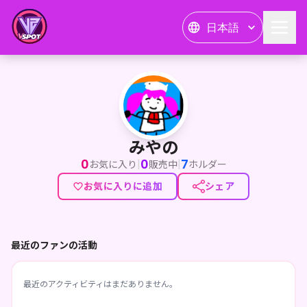
日本語
みやの
みやの
0
0
7
|
|
お気に入り
販売中
ホルダー
お気に入りに追加
シェア
最近のファンの活動
最近のアクティビティはまだありません。