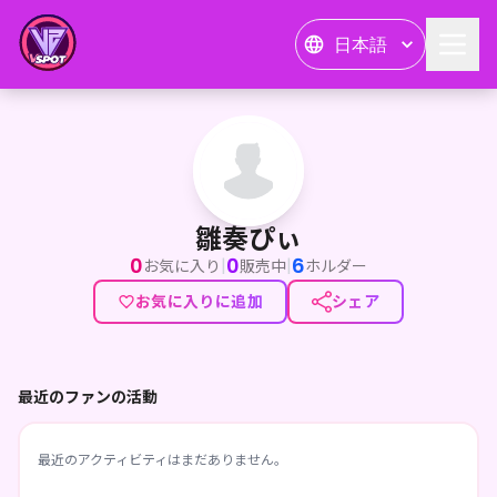
日本語
雛奏ぴぃ
雛奏ぴぃ
0
0
6
|
|
お気に入り
販売中
ホルダー
お気に入りに追加
シェア
最近のファンの活動
最近のアクティビティはまだありません。