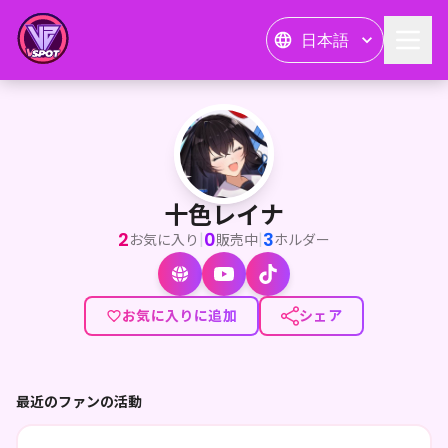
日本語
十色レイナ
<p>改めましてはじめまして！</p><p>個人勢VTuber / 
十色レイナ
2
0
3
|
|
お気に入り
販売中
ホルダー
お気に入りに追加
シェア
最近のファンの活動