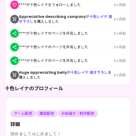
****が十色レイナをフォローしました
2ヶ月前
Appreciative describing company
が
十色レイナ 描
2ヶ月前
き下ろし
を購入しました
****が十色レイナのページを共有しました
2ヶ月前
****が十色レイナのページを共有しました
2ヶ月前
****が十色レイナのページを共有しました
2ヶ月前
Huge appreciating belly
が
十色レイナ 描き下ろし
を
2ヶ月前
購入しました
十色レイナのプロフィール
どらやき°
が
十色レイナ 描き下ろし
を購入しました
2ヶ月前
****が十色レイナをフォローしました
3ヶ月前
ゲーム配信
雑談配信
お絵描き・制作配信
詳細
改めましてはじめまして！