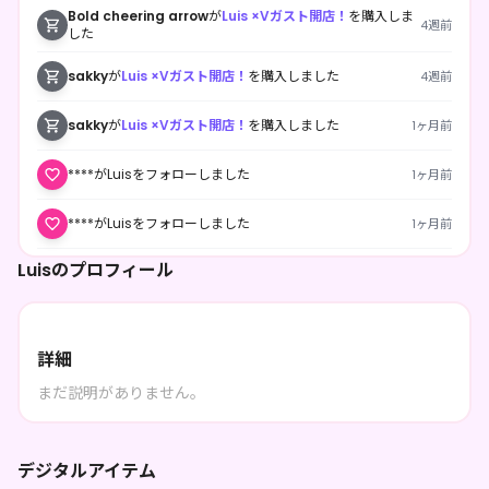
Bold cheering arrow
が
Luis ×Vガスト開店！
を購入しま
4週前
した
sakky
が
Luis ×Vガスト開店！
を購入しました
4週前
sakky
が
Luis ×Vガスト開店！
を購入しました
1ヶ月前
****がLuisをフォローしました
1ヶ月前
****がLuisをフォローしました
1ヶ月前
Luisのプロフィール
umi
が
Luis ×Vガスト開店！
を購入しました
1ヶ月前
****がLuisをフォローしました
1ヶ月前
詳細
****がLuisをフォローしました
1ヶ月前
まだ説明がありません。
なちゃん
が
Luis ×Vガスト開店！
を購入しました
1ヶ月前
デジタルアイテム
****がLuisをフォローしました
1ヶ月前