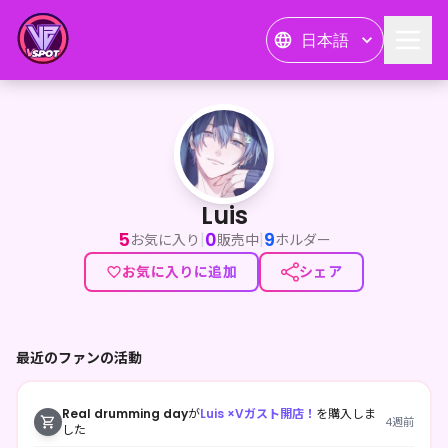
日本語
Luis
Luis
5
0
9
|
|
お気に入り
販売中
ホルダー
お気に入りに追加
シェア
最近のファンの活動
Real drumming day
が
Luis ×Vガスト開店！
を購入しま
4週前
した