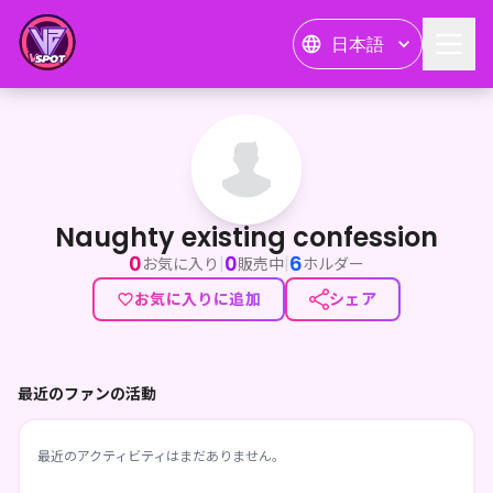
日本語
Naughty existing confession
Naughty existing confession
0
0
6
|
|
お気に入り
販売中
ホルダー
お気に入りに追加
シェア
最近のファンの活動
最近のアクティビティはまだありません。