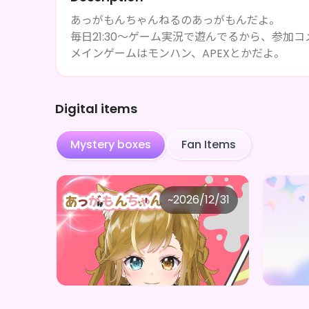
あっがもんちゃんねるのあっがもんだよ。
毎日21:30～ゲーム実況で遊んでるから、参加
メインゲームはモンハン、APEXとかだよ。
Digital items
Mystery boxes
Fan Items
Irresistible clouding avenue
Irr
~
2026/12/31
あっがもんちゃんねる もんちゃんデジタルグッズ(全5種)
Price
Price
Purchase Here
¥
1,000
¥
1,00