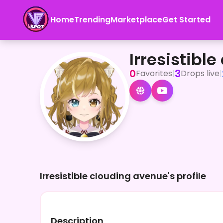
Home
Trending
Marketplace
Get Started
Irresistible clouding avenue
<p>あっがもんちゃんねるのあっがもんだよ。</p><p>毎日2
Irresistibl
0
3
Favorites
|
Drops live
|
Irresistible clouding avenue's profile
Description