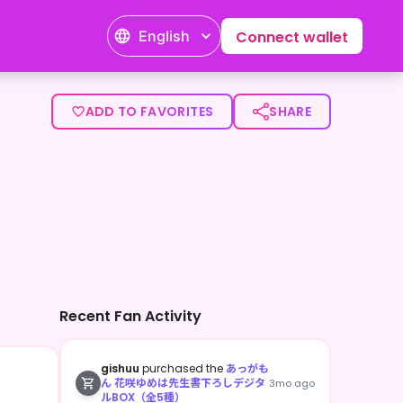
English
Connect wallet
><p>メインゲームはモンハン、APEXとかだよ。</p>
ADD TO FAVORITES
SHARE
Recent Fan Activity
gishuu
purchased the
あっがも
ん 花咲ゆめは先生書下ろしデジタ
3mo ago
ルBOX（全5種）