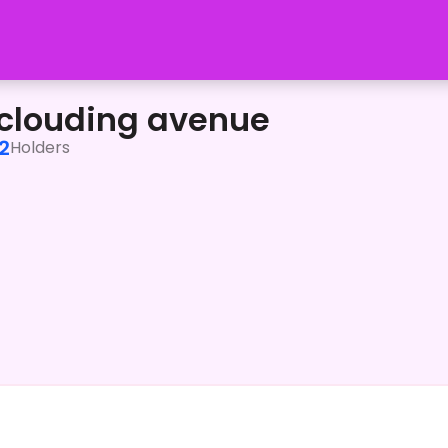
1:30～ゲーム実況で遊んでるから、参加コメントよろしくね。</p
e clouding avenue
2
Holders