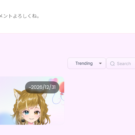
コメントよろしくね。
Trending
esistible clouding avenue
~
2026/12/31
あっがもんちゃんねる オリジナルデジタルBOX（全５種）
Purchase Here
0