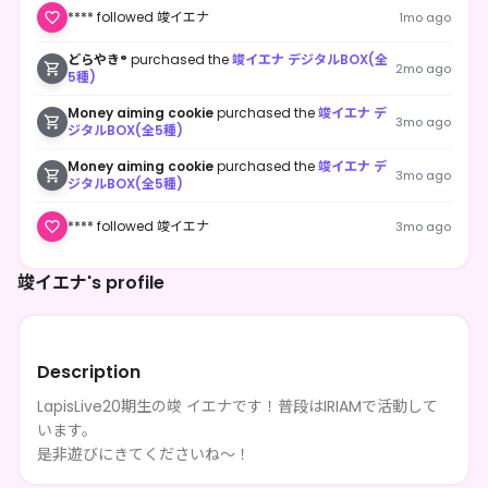
**** followed 竣イエナ
1mo ago
どらやき°
purchased the
竣イエナ デジタルBOX(全
2mo ago
5種)
Money aiming cookie
purchased the
竣イエナ デ
3mo ago
ジタルBOX(全5種)
Money aiming cookie
purchased the
竣イエナ デ
3mo ago
ジタルBOX(全5種)
**** followed 竣イエナ
3mo ago
竣イエナ's profile
Description
LapisLive20期生の竣 イエナです！普段はIRIAMで活動して
います。
是非遊びにきてくださいね〜！