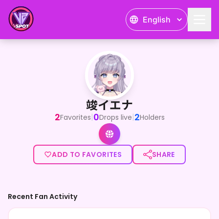
English
竣イエナ
<p>LapisLive20期生の竣 イエナです！普段はIRIAMで活
竣イエナ
2
0
2
|
|
Favorites
Drops live
Holders
ADD TO FAVORITES
SHARE
Recent Fan Activity