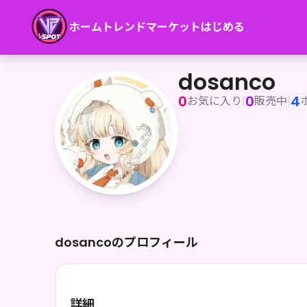
ホーム
トレンド
マーケット
はじめる
dosanco
dosanco
0
0
4
お気に入り
|
販売中
|
dosancoのプロフィール
詳細