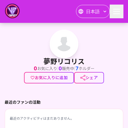
日本語
夢野リコリス
夢野リコリス
0
0
7
|
|
お気に入り
販売中
ホルダー
お気に入りに追加
シェア
最近のファンの活動
最近のアクティビティはまだありません。