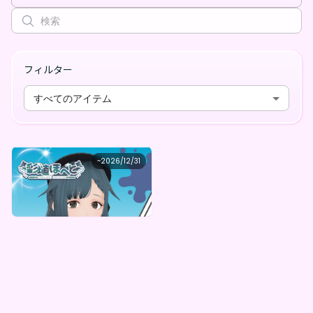
フィルター
すべてのアイテム
彩埴ほへと
~
2026/12/31
彩埴ほへと ボイスガチャ（全5種）
最低価格
購入はこちら
¥
1,000