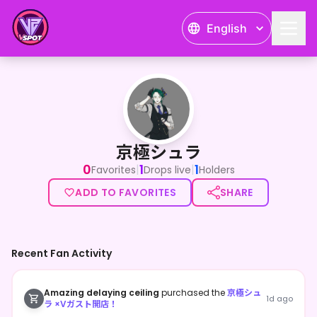
English
京極シュラ
京極シュラ
0
1
1
|
|
Favorites
Drops live
Holders
ADD TO FAVORITES
SHARE
Recent Fan Activity
Amazing delaying ceiling
purchased the
京極シュ
1d ago
ラ ×Vガスト開店！