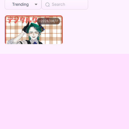
Trending
京極シュラ
~
2026/08/17
京極シュラ ×Vガスト開店！
Lowest price
Purchase Here
¥
1,100