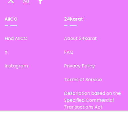
AIICO
24karat
Find AIICO
About 24karat
X
FAQ
Instagram
Privacy Policy
Terms of Service
Description based on the
Specified Commercial
Transactions Act
Site Map