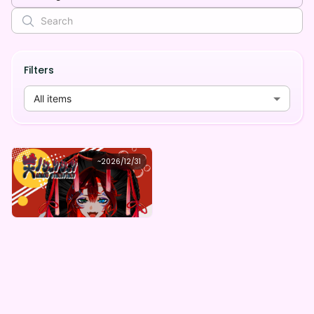
Filters
All items
天ノ ジャクジャク
~
2026/12/31
天ノジャクジャク デジタルBOX(全5種)
Lowest price
Purchase Here
¥
1,000