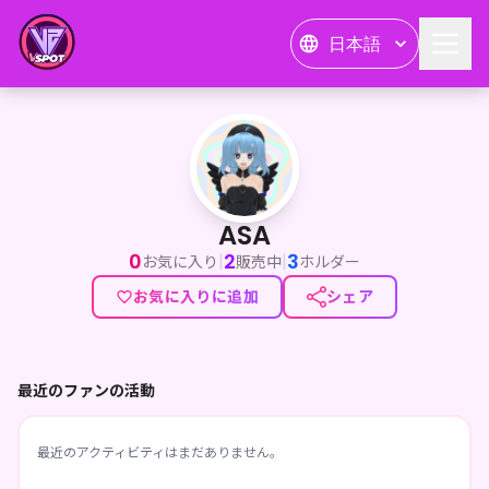
日本語
ASA
ASA
0
2
3
|
|
お気に入り
販売中
ホルダー
お気に入りに追加
シェア
最近のファンの活動
最近のアクティビティはまだありません。