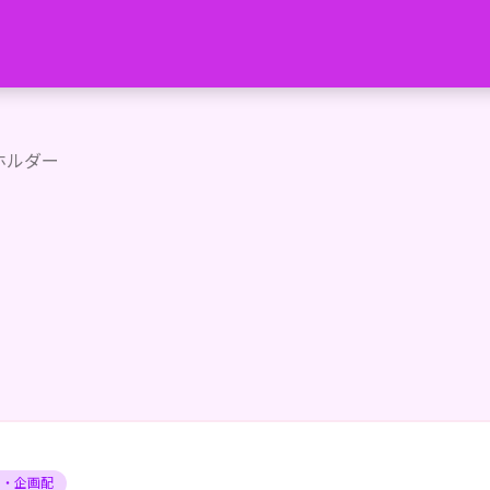
 Vガストコラボ開催中！</p>
ホルダー
ィ・企画配