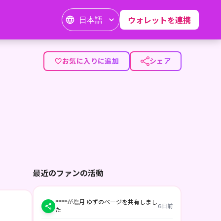
日本語
ウォレットを連携
お気に入りに追加
シェア
最近のファンの活動
****が塩月 ゆずのページを共有しまし
6日前
た