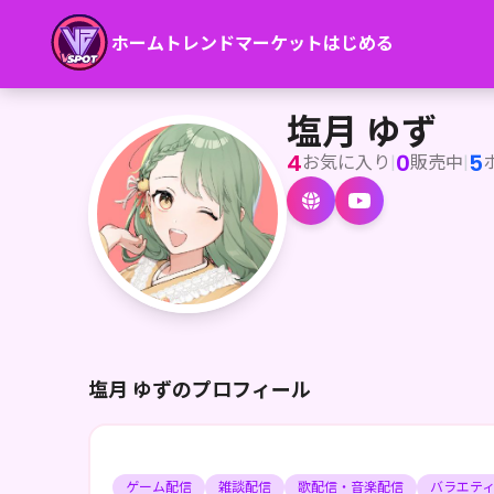
ホーム
トレンド
マーケット
はじめる
塩月 ゆず
<h2>ページ覗いてくれてありがとう〜🍊✨️</h2><p>6/26〜
塩月 ゆず
4
0
5
お気に入り
|
販売中
|
塩月 ゆずのプロフィール
ゲーム配信
雑談配信
歌配信・音楽配信
バラエテ