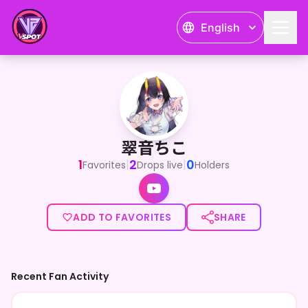
English
翠音ちこ
ウミウシ系Vtuberの翠音ちこです！普段はゲーム配信を中心
翠音ちこ
1
2
0
|
|
Favorites
Drops live
Holders
ADD TO FAVORITES
SHARE
Recent Fan Activity