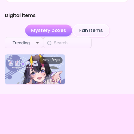
Digital items
Mystery boxes
Fan Items
Trending
翠音ちこ
~
2026/12/31
翠音ちこ デジタルBOX（全5種）
Lowest price
Purchase Here
¥
1,000