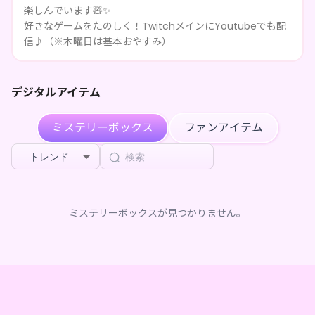
楽しんでいます🧸✨
****がぴのぽのページを共有しました
2ヶ月前
好きなゲームをたのしく！TwitchメインにYoutubeでも配
信♪（※木曜日は基本おやすみ）
****がぴのぽのページを共有しました
2ヶ月前
****がぴのぽのページを共有しました
2ヶ月前
デジタルアイテム
****がぴのぽのページを共有しました
2ヶ月前
ミステリーボックス
ファンアイテム
****がぴのぽのページを共有しました
2ヶ月前
トレンド
****がぴのぽをフォローしました
2ヶ月前
TamaneYamanaka
が
ぴのぽ デジタルBOX（全5種）
ミステリーボックスが見つかりません。
2ヶ月前
を購入しました
みー
が
ぴのぽ デジタルBOX（全5種）
を購入しました
2ヶ月前
****がぴのぽをフォローしました
2ヶ月前
ふぃーしゃ
が
ぴのぽ デジタルBOX（全5種）
を購入しま
3ヶ月前