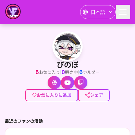
日本語
ぴのぽ
<p>VALORANTを中心に、FPS・マダミス・チルゲーなど幅広
ぴのぽ
5
0
6
|
|
お気に入り
販売中
ホルダー
お気に入りに追加
シェア
最近のファンの活動