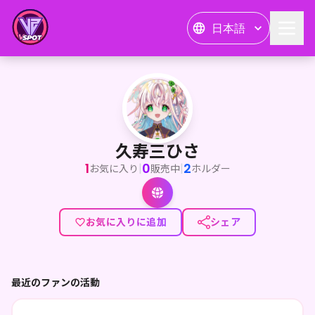
日本語
久寿三ひさ
<p>こんひさみー！ 体力ざこざこ、</p><p>フリーイラスト
久寿三ひさ
1
0
2
|
|
お気に入り
販売中
ホルダー
お気に入りに追加
シェア
最近のファンの活動