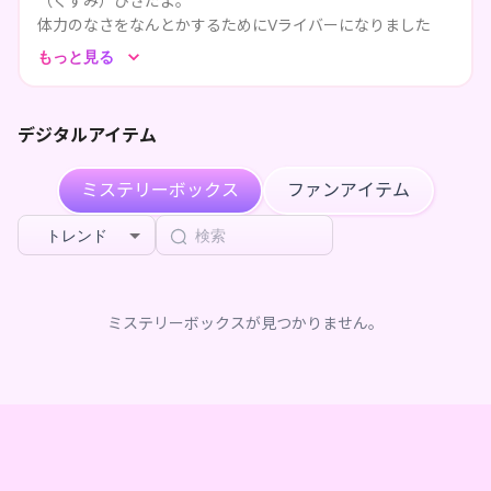
（くすみ）ひさだよ。
体力のなさをなんとかするためにVライバーになりました
（？）
もっと見る
🍀IRIAMでは主にゆるゆる雑談！
ROM・寝落ち大歓迎なのでお気軽にどうぞ。
デジタルアイテム
たまに企画もするけど、『ptなくても楽しめるもの』がモッ
トーです！
ミステリーボックス
ファンアイテム
🌼歌ってみた
トレンド
お誘いいただいて、ひとのyoutubeチャンネルで一緒に『歌
ってみた』してたり…？
自分だけのバージョンや、オリジナル曲やカバー音源もいた
だいてるので、
ミステリーボックスが見つかりません。
せっかくなら動画を自作して自分のチャンネルにアップして
いく予定です。
🌟youtube
もはや相方レベルで『胡麻にんじん』ちゃんのゲーム実況や
雑談やPR案件にまでお邪魔している……！
もともと公開可能なイラストのタイムラプスなどは上げてみ