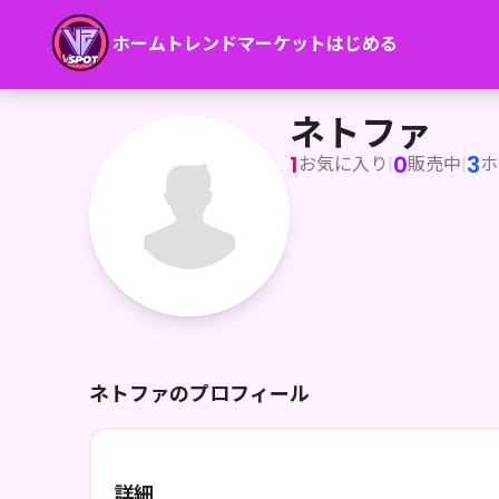
ホーム
トレンド
マーケット
はじめる
ネトファ
ネトファ
1
0
3
お気に入り
|
販売中
|
ホ
ネトファのプロフィール
詳細