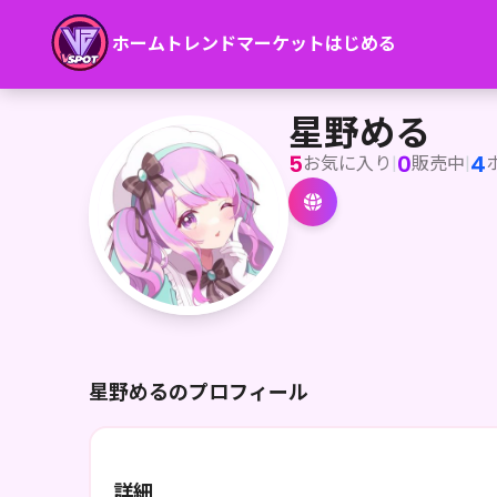
ホーム
トレンド
マーケット
はじめる
星野める
星野める
5
0
4
お気に入り
|
販売中
|
星野めるのプロフィール
詳細