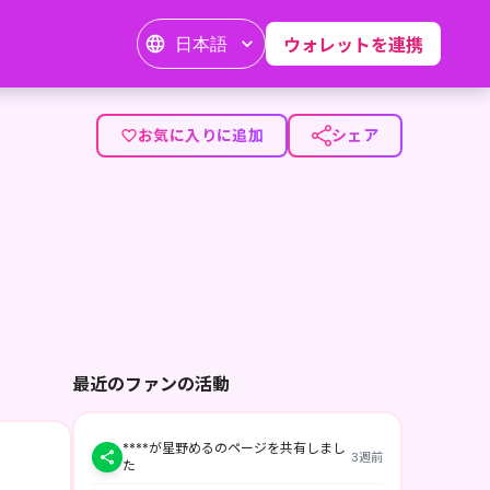
日本語
ウォレットを連携
お気に入りに追加
シェア
最近のファンの活動
****が星野めるのページを共有しまし
3週前
た