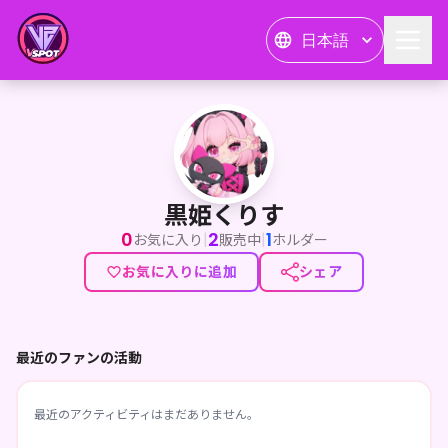
日本語
黒姫くりす
黒姫くりす
0
2
1
|
|
お気に入り
販売中
ホルダー
お気に入りに追加
シェア
最近のファンの活動
最近のアクティビティはまだありません。