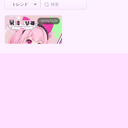
トレンド
黒姫くりす
~
2026/12/31
黒姫くりす デジタルBOX（全5種）
最低価格
購入はこちら
¥
1,000