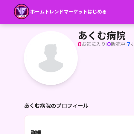
ホーム
トレンド
マーケット
はじめる
あくむ病院
あくむ病院
0
0
7
お気に入り
|
販売中
|
あくむ病院のプロフィール
詳細