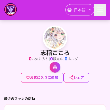
日本語
志稲こころ
<p>はじめまして*デジタルの世界に住むVTuber・志稲 こころ
志稲こころ
0
0
0
|
|
お気に入り
販売中
ホルダー
お気に入りに追加
シェア
最近のファンの活動