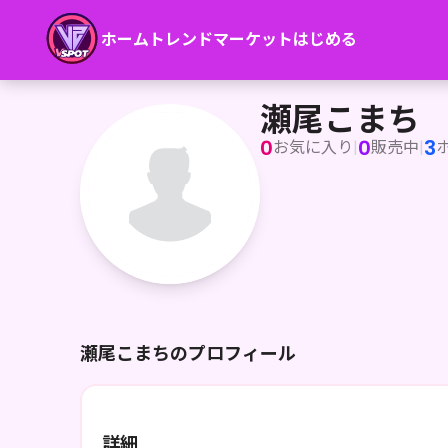
ホーム
トレンド
マーケット
はじめる
瀬尾こまち
瀬尾こまち
0
0
3
お気に入り
|
販売中
|
瀬尾こまちのプロフィール
詳細