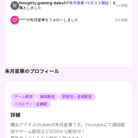
Naughty gaining debut
が
朱月星華 ×Vガスト開店！
を
1ヶ月前
購入しました
****が朱月星華をフォローしました
3ヶ月前
朱月星華のプロフィール
ゲーム配信
雑談配信
歌配信・音楽配信
バラエティ・企画配
詳細
魔女アイドルVtuberの朱月星華です。Youtubeにて雑談配
信やゲーム配信など21:00から配信中！