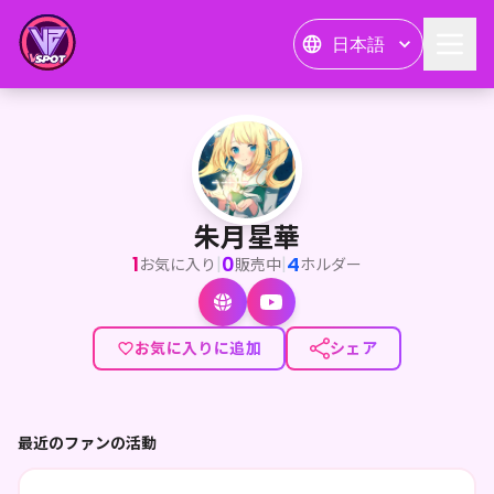
日本語
朱月星華
<p>魔女アイドルVtuberの朱月星華です。Youtubeにて雑
朱月星華
1
0
4
|
|
お気に入り
販売中
ホルダー
お気に入りに追加
シェア
最近のファンの活動