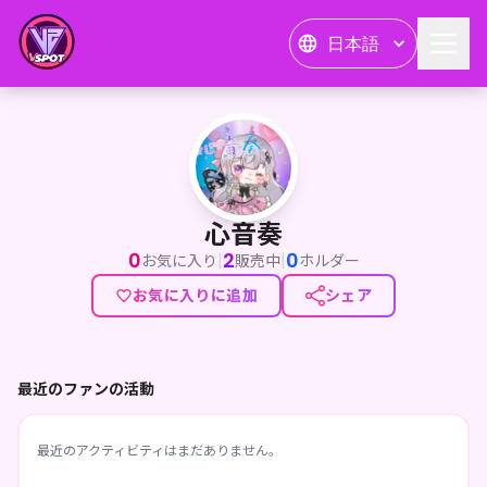
日本語
心音奏
心音奏
0
2
0
|
|
お気に入り
販売中
ホルダー
お気に入りに追加
シェア
最近のファンの活動
最近のアクティビティはまだありません。