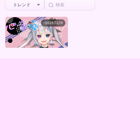
トレンド
心音奏
~
2026/12/31
心音奏AIICOコラボ限定デジタルグッズガチャBOX(全5種)
最低価格
購入はこちら
¥
1,000