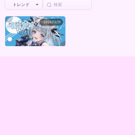
トレンド
nekoha yuno
~
2026/12/31
猫葉ゆの スペシャルデジタルBOX(全５種)
最低価格
購入はこちら
¥
1,000