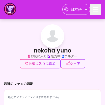
日本語
nekoha yuno
nekoha yuno
0
2
2
|
|
お気に入り
販売中
ホルダー
お気に入りに追加
シェア
最近のファンの活動
最近のアクティビティはまだありません。