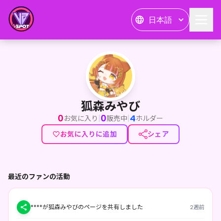
日本語
狐森みやび
<p>『こん』だけど『ぽん』なところを隠しきれない</p><p>食べる
狐森みやび
0
0
4
|
|
お気に入り
販売中
ホルダー
お気に入りに追加
シェア
最近のファンの活動
****が狐森みやびのページを共有しました
2週前