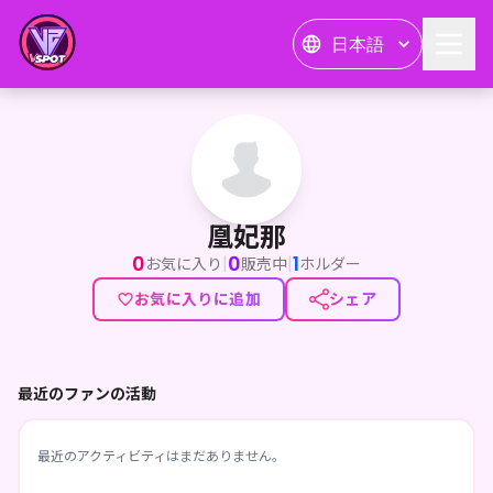
日本語
凰妃那
凰妃那
0
0
1
|
|
お気に入り
販売中
ホルダー
お気に入りに追加
シェア
最近のファンの活動
最近のアクティビティはまだありません。