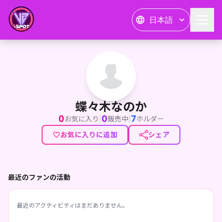
日本語
蝶々木なのか
蝶々木なのか
0
0
7
|
|
お気に入り
販売中
ホルダー
お気に入りに追加
シェア
最近のファンの活動
最近のアクティビティはまだありません。