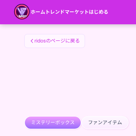
ridosのファンアイテム — 24karat
ホーム
トレンド
マーケット
はじめる
ridosのファンアイテム
ridosのページに戻る
ミステリーボックス
ファンアイテム