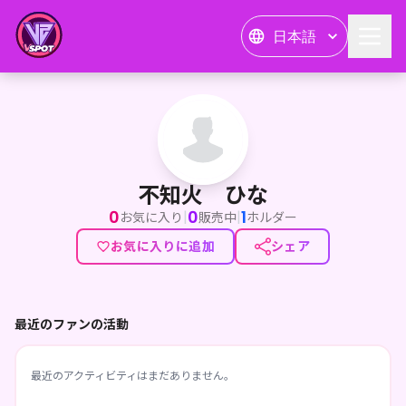
日本語
不知火 ひな
不知火 ひな
0
0
1
|
|
お気に入り
販売中
ホルダー
お気に入りに追加
シェア
最近のファンの活動
最近のアクティビティはまだありません。