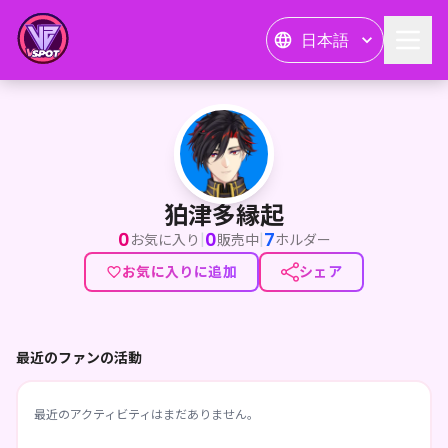
日本語
狛津多縁起
狛津多縁起
0
0
7
|
|
お気に入り
販売中
ホルダー
お気に入りに追加
シェア
最近のファンの活動
最近のアクティビティはまだありません。