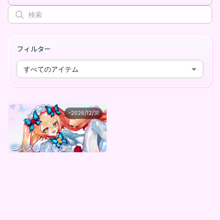
フィルター
すべてのアイテム
操生ちゅん
~
2026/12/31
操生ちゅん ランダムちゅんちゃん（全５種）
最低価格
購入はこちら
¥
1,000