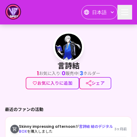
日本語
言詩結
<p>言葉で人を魅了することに憧れこの世界に参りました言詩
言詩結
1
0
3
|
|
お気に入り
販売中
ホルダー
お気に入りに追加
シェア
最近のファンの活動
Skinny impressing afternoon
が
言詩結 結のデジタル
3ヶ月前
BOX
を購入しました