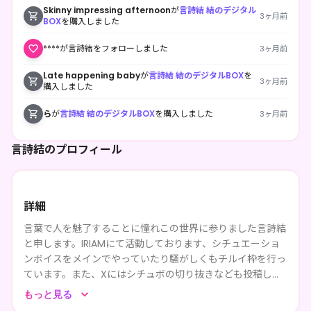
Skinny impressing afternoon
が
言詩結 結のデジタル
3ヶ月前
BOX
を購入しました
****が言詩結をフォローしました
3ヶ月前
Late happening baby
が
言詩結 結のデジタルBOX
を
3ヶ月前
購入しました
ら
が
言詩結 結のデジタルBOX
を購入しました
3ヶ月前
言詩結のプロフィール
詳細
言葉で人を魅了することに憧れこの世界に参りました言詩結
と申します。IRIAMにて活動しております、シチュエーショ
ンボイスをメインでやっていたり騒がしくもチルイ枠を行っ
ています。また、Xにはシチュボの切り抜きなども投稿して
いますので気になった方は見てみたり運がいい時に枠に遊び
もっと見る
に来てみてください